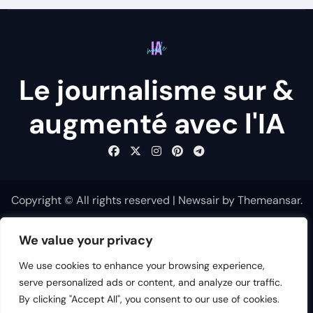
Le journalisme sur &
augmenté avec l'IA
Copyright © All rights reserved
|
Newsair
by
Themeansar
.
Travail et Emploi
Société, Culture et Médias
We value your privacy
Politique et Gouvernance
We use cookies to enhance your browsing experience,
Technologie, Entreprise et Innovation
serve personalized ads or content, and analyze our traffic.
By clicking "Accept All", you consent to our use of cookies.
Science, Santé et Environnement