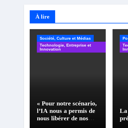
À lire
Société, Culture et Médias
Po
Technologie, Entreprise et
Te
Innovation
In
« Pour notre scénario,
l’IA nous a permis de
La 
nous libérer de nos
pré
préjugés » : entretien