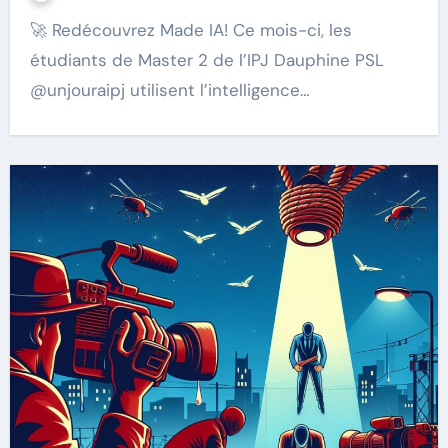
🚀 Redécouvrez Made IA! Ce mois-ci, les
étudiants de Master 2 de l’IPJ Dauphine PSL
@unjouraipj utilisent l’intelligence…