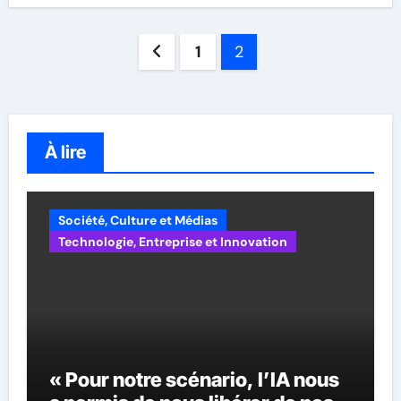
Pagination
1
2
des
publications
À lire
Société, Culture et Médias
Technologie, Entreprise et Innovation
« Pour notre scénario, l’IA nous