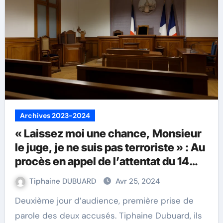
Archives 2023-2024
« Laissez moi une chance, Monsieur
le juge, je ne suis pas terroriste » : Au
procès en appel de l’attentat du 14
juillet 2016, les accusés plaident leur
Tiphaine DUBUARD
Avr 25, 2024
innocence
Deuxième jour d’audience, première prise de
parole des deux accusés. Tiphaine Dubuard, ils